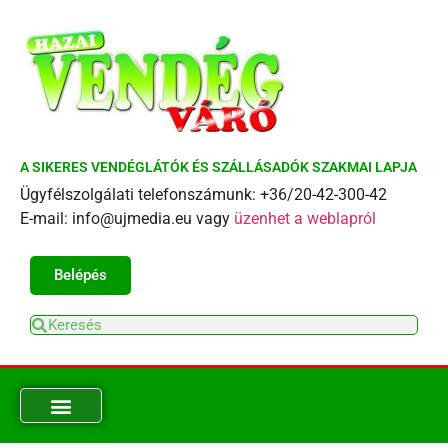
A SIKERES VENDÉGLÁTÓK ÉS SZÁLLÁSADÓK SZAKMAI LAPJA
Ügyfélszolgálati telefonszámunk: +36/20-42-300-42
E-mail: info@ujmedia.eu vagy
üzenhet a weblapról
Belépés