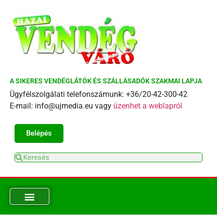
A SIKERES VENDÉGLÁTÓK ÉS SZÁLLÁSADÓK SZAKMAI LAPJA
Ügyfélszolgálati telefonszámunk: +36/20-42-300-42
E-mail: info@ujmedia.eu vagy
üzenhet a weblapról
Belépés