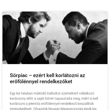
Sörpiac – ezért kell korlátozni az
erőfölénnyel rendelkezőket
Egy kis faluban működő italboltot üzemeltető vállalkozó
karácsony előtt a saját bőrén tapasztalta meg, miért is kell
korlátozni a jelentős erőfölénnyel rendelkező beszállítók
terjeszkedését. Olvasónk Nyugat-Magyarország egyik kis