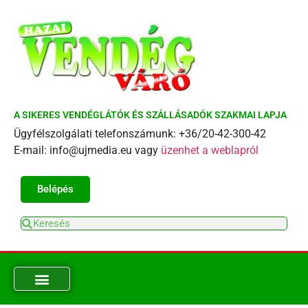
A SIKERES VENDÉGLÁTÓK ÉS SZÁLLÁSADÓK SZAKMAI LAPJA
Ügyfélszolgálati telefonszámunk: +36/20-42-300-42
E-mail: info@ujmedia.eu vagy
üzenhet a weblapról
Belépés