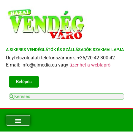
A SIKERES VENDÉGLÁTÓK ÉS SZÁLLÁSADÓK SZAKMAI LAPJA
Ügyfélszolgálati telefonszámunk: +36/20-42-300-42
E-mail: info@ujmedia.eu vagy
üzenhet a weblapról
Belépés