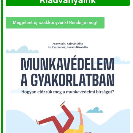
Kiadványaink
Megjelent új szakkönyvünk! Rendelje meg!