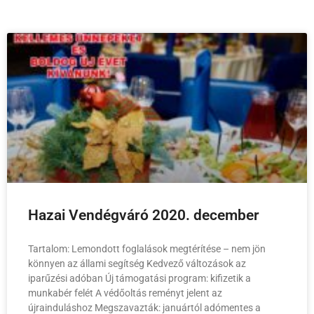
Hazai Vendégváró 2020. december
Tartalom: Lemondott foglalások megtérítése – nem jön
könnyen az állami segítség Kedvező változások az
iparűzési adóban Új támogatási program: kifizetik a
munkabér felét A védőoltás reményt jelent az
újrainduláshoz Megszavazták: januártól adómentes a