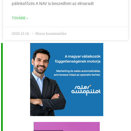
pálinkafőzés A NAV is beszedheti az elmaradt
TOVÁBB »
2020.12.14.
Nincs hozzászólás