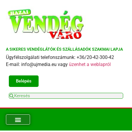
A SIKERES VENDÉGLÁTÓK ÉS SZÁLLÁSADÓK SZAKMAI LAPJA
Ügyfélszolgálati telefonszámunk: +36/20-42-300-42
E-mail: info@ujmedia.eu vagy
üzenhet a weblapról
Belépés