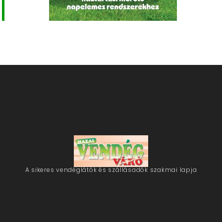
A sikeres vendéglátók és szállásadók szakmai lapja