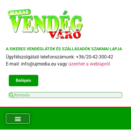
A SIKERES VENDÉGLÁTÓK ÉS SZÁLLÁSADÓK SZAKMAI LAPJA
Ügyfélszolgálati telefonszámunk: +36/20-42-300-42
E-mail: info@ujmedia.eu vagy
üzenhet a weblapról
Belépés