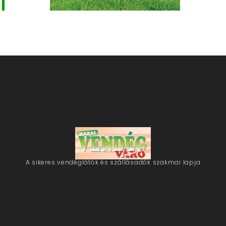
A sikeres vendéglátók és szállásadók szakmai lapja