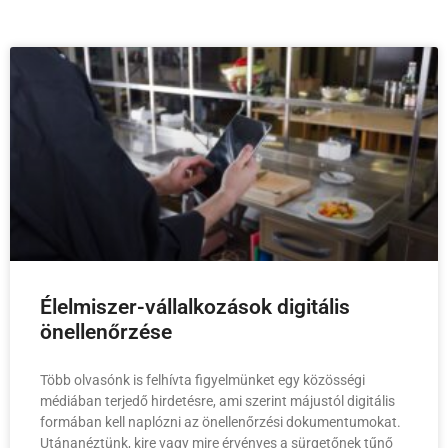
Élelmiszer-vállalkozások digitális
önellenőrzése
Több olvasónk is felhívta figyelmünket egy közösségi
médiában terjedő hirdetésre, ami szerint májustól digitális
formában kell naplózni az önellenőrzési dokumentumokat.
Utánanéztünk, kire vagy mire érvényes a sürgetőnek tűnő