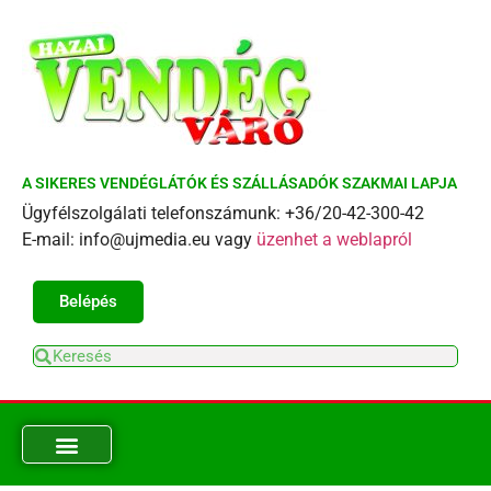
A SIKERES VENDÉGLÁTÓK ÉS SZÁLLÁSADÓK SZAKMAI LAPJA
Ügyfélszolgálati telefonszámunk: +36/20-42-300-42
E-mail: info@ujmedia.eu vagy
üzenhet a weblapról
Belépés