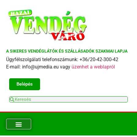
A SIKERES VENDÉGLÁTÓK ÉS SZÁLLÁSADÓK SZAKMAI LAPJA
Ügyfélszolgálati telefonszámunk: +36/20-42-300-42
E-mail: info@ujmedia.eu vagy
üzenhet a weblapról
Belépés