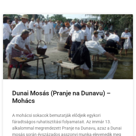
Dunai Mosás (Pranje na Dunavu) –
Mohács
A mohácsi sokacok bemutatják elődjeik egykori
fáradtságos ruhatisztítási folyamatait. Az immár 13.
alkalommal megrendezett Pranje na Dunavu, azaz a Dunai
mosás során évszázados asszonyi munka elevenedik meg