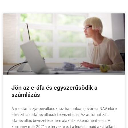
Jön az e-áfa és egyszerűsödik a
számlázás
A mostani szja-bevallásokhoz hasonlóan jövőre a NAV előre
elkészíti az áfabevallások tervezetét is. Az automatizált
áfabevallás bevezetése nem alakul zökkenőmentesen. A
kormány már 2021-re tervezte ezt a lépést, majd az átállást