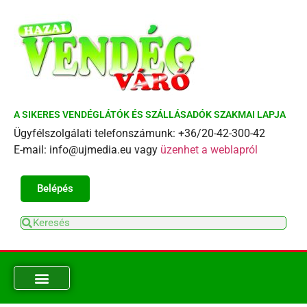
A SIKERES VENDÉGLÁTÓK ÉS SZÁLLÁSADÓK SZAKMAI LAPJA
Ügyfélszolgálati telefonszámunk: +36/20-42-300-42
E-mail: info@ujmedia.eu vagy
üzenhet a weblapról
Belépés