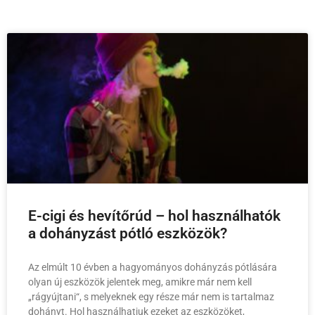
E-cigi és hevítőrúd – hol használhatók
a dohányzást pótló eszközök?
Az elmúlt 10 évben a hagyományos dohányzás pótlására
olyan új eszközök jelentek meg, amikre már nem kell
„rágyújtani“, s melyeknek egy része már nem is tartalmaz
dohányt. Hol használhatjuk ezeket az eszközöket,