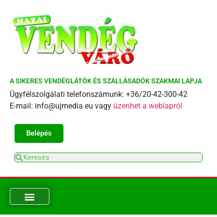
A SIKERES VENDÉGLÁTÓK ÉS SZÁLLÁSADÓK SZAKMAI LAPJA
Ügyfélszolgálati telefonszámunk: +36/20-42-300-42
E-mail: info@ujmedia.eu vagy
üzenhet a weblapról
Belépés