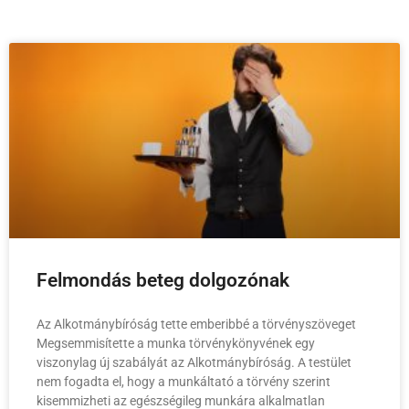
Felmondás beteg dolgozónak
Az Alkotmánybíróság tette emberibbé a törvényszöveget
Megsemmisítette a munka törvénykönyvének egy
viszonylag új szabályát az Alkotmánybíróság. A testület
nem fogadta el, hogy a munkáltató a törvény szerint
kisemmizheti az egészségileg munkára alkalmatlan