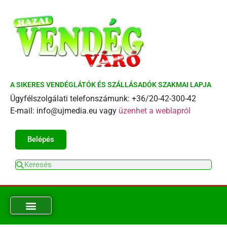
A SIKERES VENDÉGLÁTÓK ÉS SZÁLLÁSADÓK SZAKMAI LAPJA
Ügyfélszolgálati telefonszámunk: +36/20-42-300-42
E-mail: info@ujmedia.eu vagy
üzenhet a weblapról
Belépés