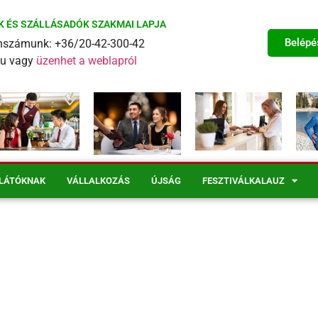
K ÉS SZÁLLÁSADÓK SZAKMAI LAPJA
Belépé
fonszámunk: +36/20-42-300-42
eu vagy
üzenhet a weblapról
LÁTÓKNAK
VÁLLALKOZÁS
ÚJSÁG
FESZTIVÁLKALAUZ