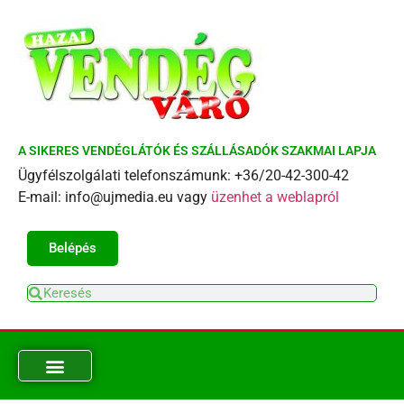
A SIKERES VENDÉGLÁTÓK ÉS SZÁLLÁSADÓK SZAKMAI LAPJA
Ügyfélszolgálati telefonszámunk: +36/20-42-300-42
E-mail: info@ujmedia.eu vagy
üzenhet a weblapról
Belépés