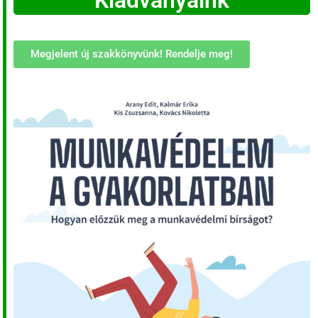
Kiadványaink
Megjelent új szakkönyvünk! Rendelje meg!