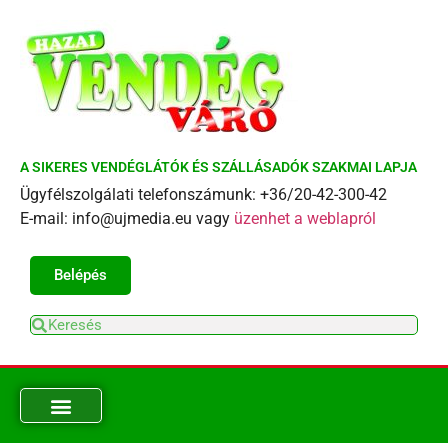
A SIKERES VENDÉGLÁTÓK ÉS SZÁLLÁSADÓK SZAKMAI LAPJA
Ügyfélszolgálati telefonszámunk: +36/20-42-300-42
E-mail: info@ujmedia.eu vagy
üzenhet a weblapról
Belépés