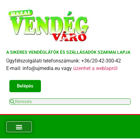
A SIKERES VENDÉGLÁTÓK ÉS SZÁLLÁSADÓK SZAKMAI LAPJA
Ügyfélszolgálati telefonszámunk: +36/20-42-300-42
E-mail: info@ujmedia.eu vagy
üzenhet a weblapról
Belépés