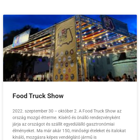
Food Truck Show
2022. szeptember 30 – október 2. A Food Truck Show az
ország mozgó étterme. Kísérő és önálló rendezvényként
járja az országot és szállít egyedülálló gasztronómiai
élményeket. Ma már akár 150, minőségi ételeket és italokat
kínáló, mozgásra képes vendéglátó jármű is