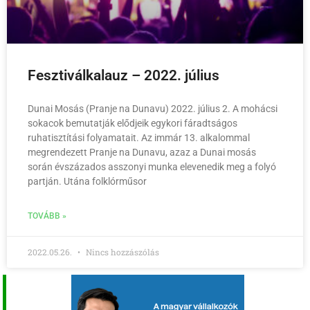
Fesztiválkalauz – 2022. július
Dunai Mosás (Pranje na Dunavu) 2022. július 2. A mohácsi
sokacok bemutatják elődjeik egykori fáradtságos
ruhatisztítási folyamatait. Az immár 13. alkalommal
megrendezett Pranje na Dunavu, azaz a Dunai mosás
során évszázados asszonyi munka elevenedik meg a folyó
partján. Utána folklórműsor
TOVÁBB »
2022.05.26.
Nincs hozzászólás