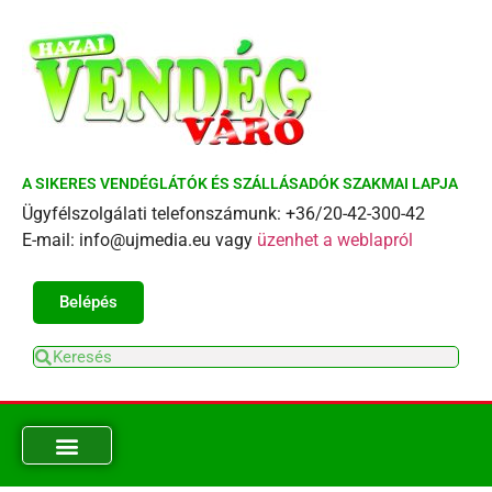
A SIKERES VENDÉGLÁTÓK ÉS SZÁLLÁSADÓK SZAKMAI LAPJA
Ügyfélszolgálati telefonszámunk: +36/20-42-300-42
E-mail: info@ujmedia.eu vagy
üzenhet a weblapról
Belépés