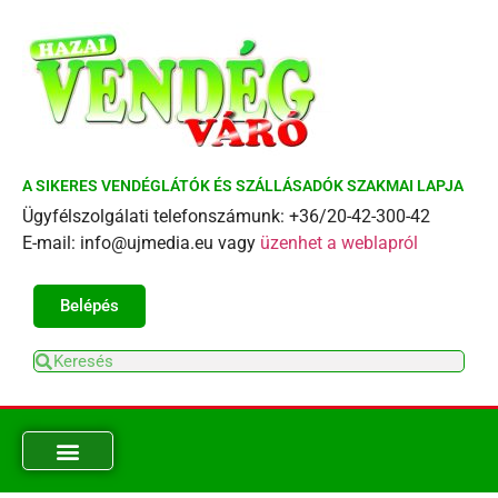
A SIKERES VENDÉGLÁTÓK ÉS SZÁLLÁSADÓK SZAKMAI LAPJA
Ügyfélszolgálati telefonszámunk: +36/20-42-300-42
E-mail: info@ujmedia.eu vagy
üzenhet a weblapról
Belépés