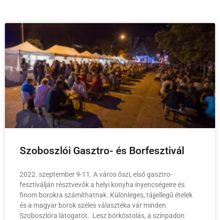
Szoboszlói Gasztro- és Borfesztivál
2022. szeptember 9-11. A város őszi, első gasztro-
fesztiválján résztvevők a helyi konyha ínyencségeire és
finom borokra számíthatnak. Különleges, tájjellegű ételek
és a magyar borok széles választéka vár minden
Szoboszlóra látogatót. Lesz bórkóstolás, a színpadon