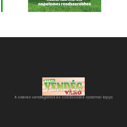
A sikeres vendéglátók és szállásadók szakmai lapja