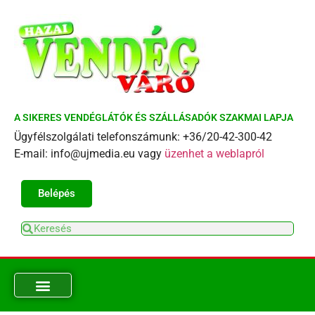
A SIKERES VENDÉGLÁTÓK ÉS SZÁLLÁSADÓK SZAKMAI LAPJA
Ügyfélszolgálati telefonszámunk: +36/20-42-300-42
E-mail: info@ujmedia.eu vagy
üzenhet a weblapról
Belépés