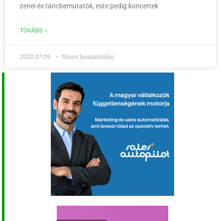
zenei és táncbemutatók, este pedig koncertek
TOVÁBB »
2022.07.09.
Nincs hozzászólás