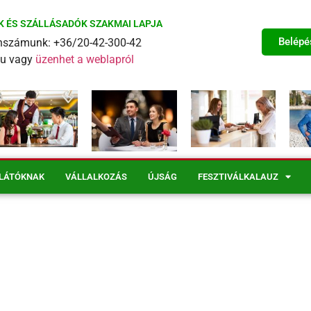
K ÉS SZÁLLÁSADÓK SZAKMAI LAPJA
Belépé
fonszámunk: +36/20-42-300-42
eu vagy
üzenhet a weblapról
LÁTÓKNAK
VÁLLALKOZÁS
ÚJSÁG
FESZTIVÁLKALAUZ