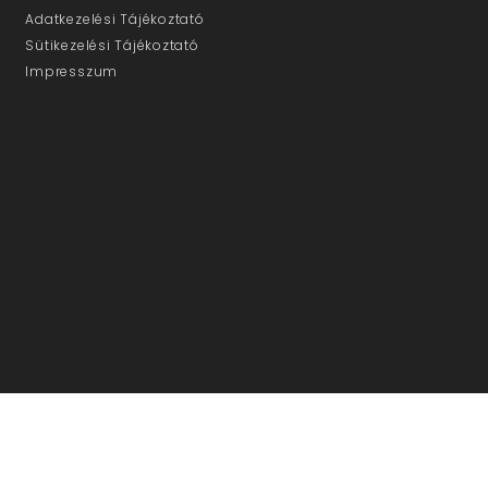
Adatkezelési Tájékoztató
Sütikezelési Tájékoztató
Impresszum
ÜGYFÉLSZOLGÁLAT
E-mail: info@ujmedia.eu