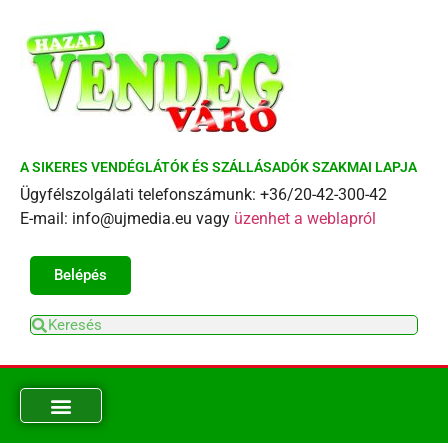
A SIKERES VENDÉGLÁTÓK ÉS SZÁLLÁSADÓK SZAKMAI LAPJA
Ügyfélszolgálati telefonszámunk: +36/20-42-300-42
E-mail: info@ujmedia.eu vagy
üzenhet a weblapról
Belépés