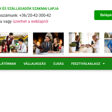
K ÉS SZÁLLÁSADÓK SZAKMAI LAPJA
Belépé
fonszámunk: +36/20-42-300-42
eu vagy
üzenhet a weblapról
LÁTÓKNAK
VÁLLALKOZÁS
ÚJSÁG
FESZTIVÁLKALAUZ