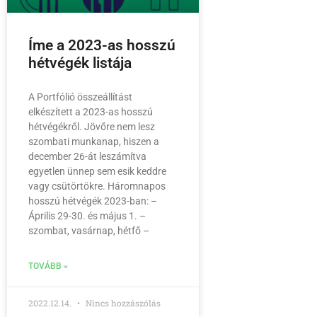
Íme a 2023-as hosszú
hétvégék listája
A Portfólió összeállítást
elkészített a 2023-as hosszú
hétvégékről. Jövőre nem lesz
szombati munkanap, hiszen a
december 26-át leszámítva
egyetlen ünnep sem esik keddre
vagy csütörtökre. Háromnapos
hosszú hétvégék 2023-ban: –
Április 29-30. és május 1. –
szombat, vasárnap, hétfő –
TOVÁBB »
2022.12.14.
Nincs hozzászólás