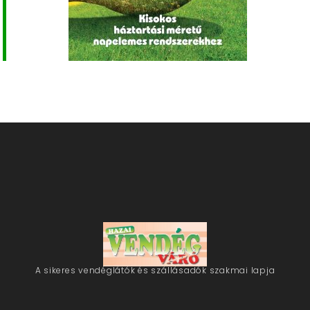
A sikeres vendéglátók és szállásadók szakmai lapja