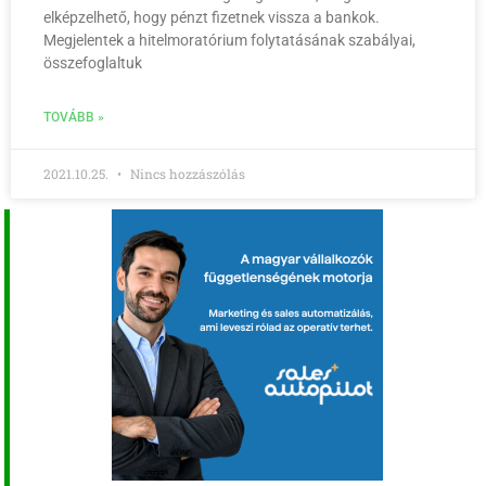
elképzelhető, hogy pénzt fizetnek vissza a bankok.
Megjelentek a hitelmoratórium folytatásának szabályai,
összefoglaltuk
TOVÁBB »
2021.10.25.
Nincs hozzászólás