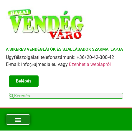
A SIKERES VENDÉGLÁTÓK ÉS SZÁLLÁSADÓK SZAKMAI LAPJA
Ügyfélszolgálati telefonszámunk: +36/20-42-300-42
E-mail: info@ujmedia.eu vagy
üzenhet a weblapról
Belépés