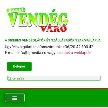
A SIKERES VENDÉGLÁTÓK ÉS SZÁLLÁSADÓK SZAKMAI LAPJA
Ügyfélszolgálati telefonszámunk: +36/20-42-300-42
E-mail: info@ujmedia.eu vagy
üzenhet a weblapról
Belépés