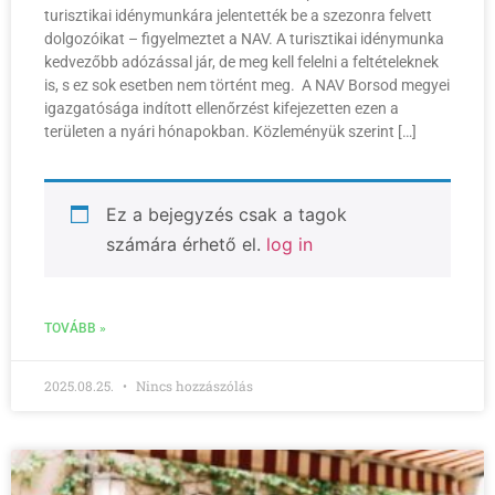
turisztikai idénymunkára jelentették be a szezonra felvett
dolgozóikat – figyelmeztet a NAV. A turisztikai idénymunka
kedvezőbb adózással jár, de meg kell felelni a feltételeknek
is, s ez sok esetben nem történt meg. A NAV Borsod megyei
igazgatósága indított ellenőrzést kifejezetten ezen a
területen a nyári hónapokban. Közleményük szerint […]
Ez a bejegyzés csak a tagok
számára érhető el.
log in
TOVÁBB »
2025.08.25.
Nincs hozzászólás