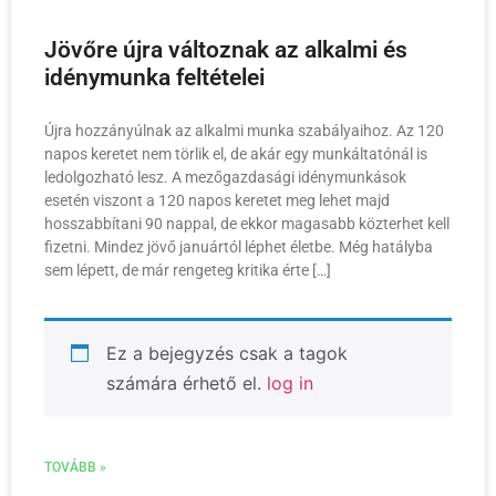
Jövőre újra változnak az alkalmi és
idénymunka feltételei
Újra hozzányúlnak az alkalmi munka szabályaihoz. Az 120
napos keretet nem törlik el, de akár egy munkáltatónál is
ledolgozható lesz. A mezőgazdasági idénymunkások
esetén viszont a 120 napos keretet meg lehet majd
hosszabbítani 90 nappal, de ekkor magasabb közterhet kell
fizetni. Mindez jövő januártól léphet életbe. Még hatályba
sem lépett, de már rengeteg kritika érte […]
Ez a bejegyzés csak a tagok
számára érhető el.
log in
TOVÁBB »