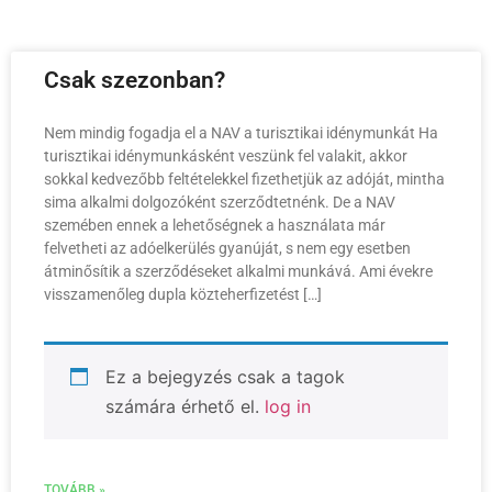
Csak szezonban?
Nem mindig fogadja el a NAV a turisztikai idénymunkát Ha
turisztikai idénymunkásként veszünk fel valakit, akkor
sokkal kedvezőbb feltételekkel fizethetjük az adóját, mintha
sima alkalmi dolgozóként szerződtetnénk. De a NAV
szemében ennek a lehetőségnek a használata már
felvetheti az adóelkerülés gyanúját, s nem egy esetben
átminősítik a szerződéseket alkalmi munkává. Ami évekre
visszamenőleg dupla közteherfizetést […]
Ez a bejegyzés csak a tagok
számára érhető el.
log in
TOVÁBB »