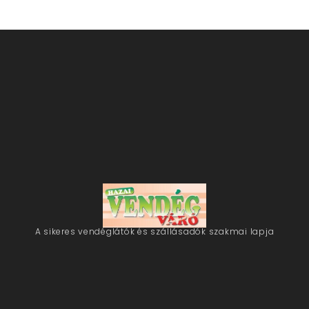
A sikeres vendéglátók és szállásadók szakmai lapja