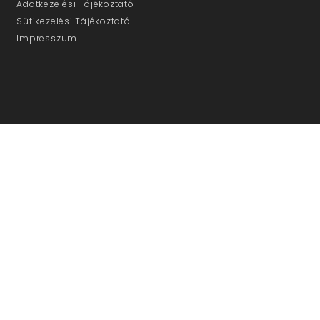
Adatkezelési Tájékoztató
Sütikezelési Tájékoztató
Impresszum