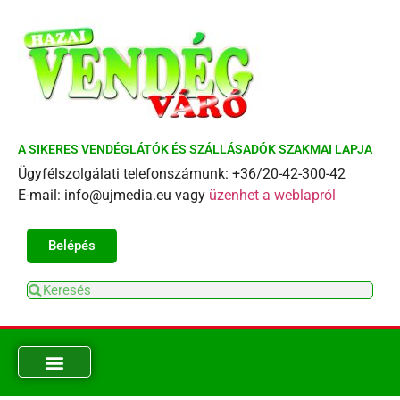
A SIKERES VENDÉGLÁTÓK ÉS SZÁLLÁSADÓK SZAKMAI LAPJA
Ügyfélszolgálati telefonszámunk: +36/20-42-300-42
E-mail: info@ujmedia.eu vagy
üzenhet a weblapról
Belépés