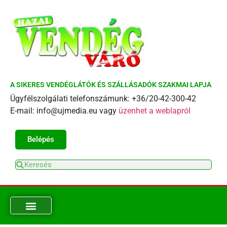
A SIKERES VENDÉGLÁTÓK ÉS SZÁLLÁSADÓK SZAKMAI LAPJA
Ügyfélszolgálati telefonszámunk: +36/20-42-300-42
E-mail: info@ujmedia.eu vagy
üzenhet a weblapról
Belépés