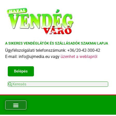
A SIKERES VENDÉGLÁTÓK ÉS SZÁLLÁSADÓK SZAKMAI LAPJA
Ügyfélszolgálati telefonszámunk: +36/20-42-300-42
E-mail: info@ujmedia.eu vagy
üzenhet a weblapról
Belépés