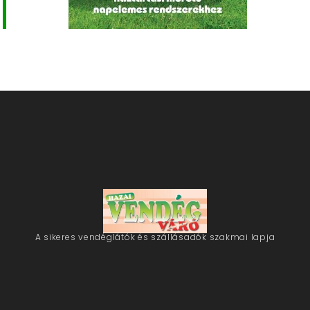
A sikeres vendéglátók és szállásadók szakmai lapja