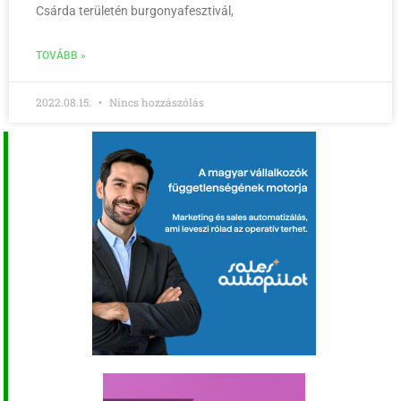
Csárda területén burgonyafesztivál,
TOVÁBB »
2022.08.15.
Nincs hozzászólás