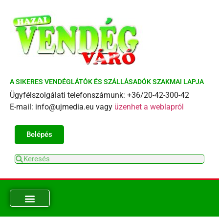
A SIKERES VENDÉGLÁTÓK ÉS SZÁLLÁSADÓK SZAKMAI LAPJA
Ügyfélszolgálati telefonszámunk: +36/20-42-300-42
E-mail: info@ujmedia.eu vagy
üzenhet a weblapról
Belépés