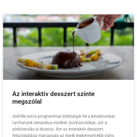
Az interaktív desszert szinte
megszólal
Sokféle extra programmal dobhatjuk fel a kínálatunkat:
tarthatunk tematikus estéket, borkóstolókat, sőt a
sörkóstolás is divatos. Ám az interaktív desszert
felszolgálása manapság az egyik legkeresettebb irány,