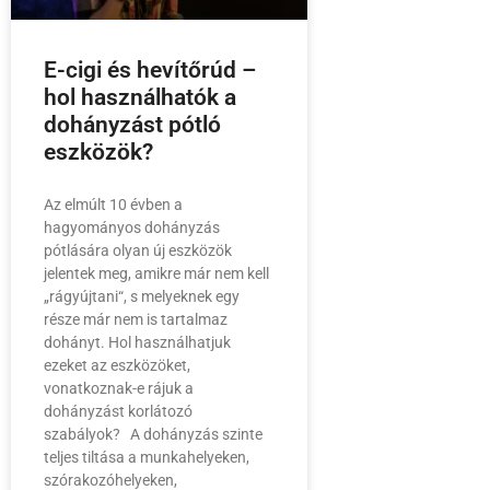
E-cigi és hevítőrúd –
hol használhatók a
dohányzást pótló
eszközök?
Az elmúlt 10 évben a
hagyományos dohányzás
pótlására olyan új eszközök
jelentek meg, amikre már nem kell
„rágyújtani“, s melyeknek egy
része már nem is tartalmaz
dohányt. Hol használhatjuk
ezeket az eszközöket,
vonatkoznak-e rájuk a
dohányzást korlátozó
szabályok? A dohányzás szinte
teljes tiltása a munkahelyeken,
szórakozóhelyeken,