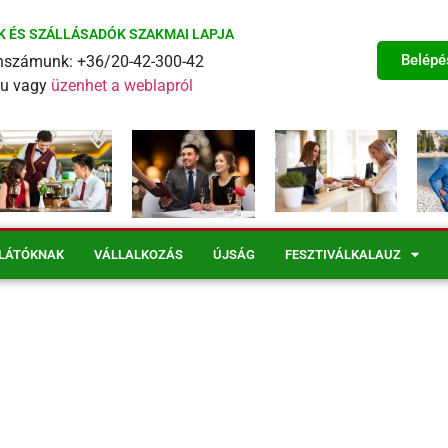
K ÉS SZÁLLÁSADÓK SZAKMAI LAPJA
Belépé
fonszámunk: +36/20-42-300-42
eu vagy
üzenhet a weblapról
LÁTÓKNAK
VÁLLALKOZÁS
ÚJSÁG
FESZTIVÁLKALAUZ