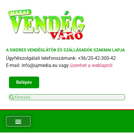
A SIKERES VENDÉGLÁTÓK ÉS SZÁLLÁSADÓK SZAKMAI LAPJA
Ügyfélszolgálati telefonszámunk: +36/20-42-300-42
E-mail: info@ujmedia.eu vagy
üzenhet a weblapról
Belépés