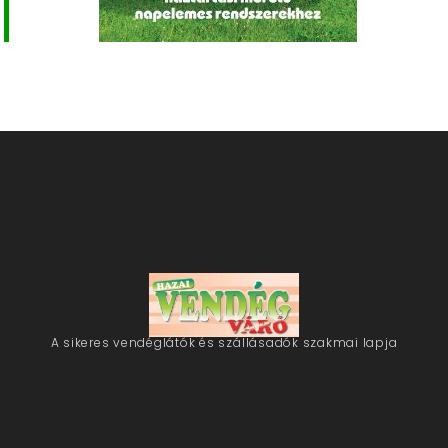
A sikeres vendéglátók és szállásadók szakmai lapja