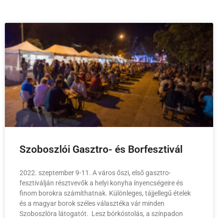
Szoboszlói Gasztro- és Borfesztivál
2022. szeptember 9-11. A város őszi, első gasztro-
fesztiválján résztvevők a helyi konyha ínyencségeire és
finom borokra számíthatnak. Különleges, tájjellegű ételek
és a magyar borok széles választéka vár minden
Szoboszlóra látogatót. Lesz bórkóstolás, a színpadon