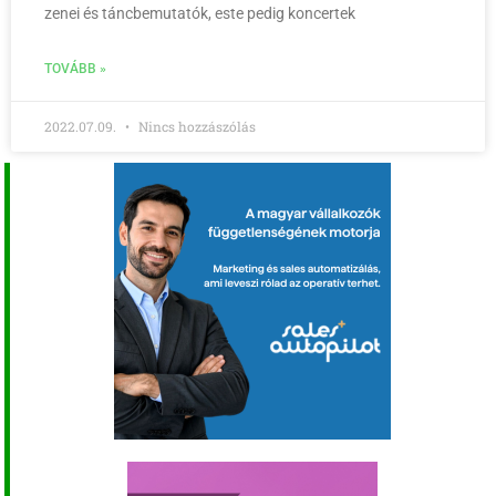
zenei és táncbemutatók, este pedig koncertek
TOVÁBB »
2022.07.09.
Nincs hozzászólás