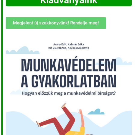
Kiadványaink
Megjelent új szakkönyvünk! Rendelje meg!