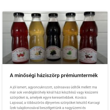
A minőségi háziszörp prémiumtermék
A jól ismert, agyoncukrozott, szénsavas üdítők mellett ma
már sok vendéglátóhely kínál házi készítésű vagy kisüzemi
szörpöket is, amelyek egyre keresettebbek. Kovács
Lajossal, a többszörös díjnyertes szörpöket készítő Karcagi
Ízek tulajdonosával beszélgettünk a nagyüzemi és