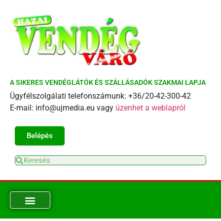
A SIKERES VENDÉGLÁTÓK ÉS SZÁLLÁSADÓK SZAKMAI LAPJA
Ügyfélszolgálati telefonszámunk: +36/20-42-300-42
E-mail: info@ujmedia.eu vagy
üzenhet a weblapról
Belépés