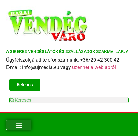
A SIKERES VENDÉGLÁTÓK ÉS SZÁLLÁSADÓK SZAKMAI LAPJA
Ügyfélszolgálati telefonszámunk: +36/20-42-300-42
E-mail: info@ujmedia.eu vagy
üzenhet a weblapról
Belépés