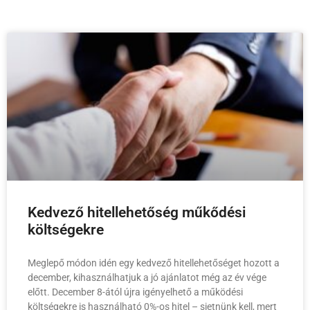
Kedvező hitellehetőség műkődési
költségekre
Meglepő módon idén egy kedvező hitellehetőséget hozott a
december, kihasználhatjuk a jó ajánlatot még az év vége
előtt. December 8-ától újra igényelhető a működési
költségekre is használható 0%-os hitel – sietnünk kell, mert