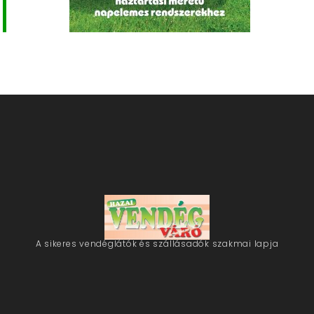
A sikeres vendéglátók és szállásadók szakmai lapja