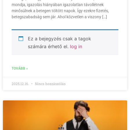
mondja, igazolás hiányában igazolatlan távollétnek
minősülnek a betegen töltött napok. Így ezekre fizetés,
betegszabadság sem jár. Ahol közvetlen a viszony […]
Ez a bejegyzés csak a tagok
számára érhető el.
log in
TOVÁBB »
2025.12.16.
Nincs hozzászólás