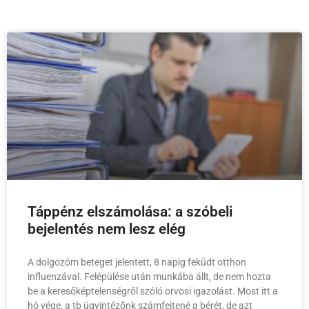
Táppénz elszámolása: a szóbeli
bejelentés nem lesz elég
A dolgozóm beteget jelentett, 8 napig feküdt otthon
influenzával. Felépülése után munkába állt, de nem hozta
be a keresőképtelenségről szóló orvosi igazolást. Most itt a
hó vége, a tb ügyintézőnk számfejtené a bérét, de azt