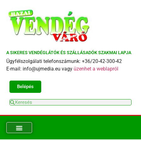
A SIKERES VENDÉGLÁTÓK ÉS SZÁLLÁSADÓK SZAKMAI LAPJA
Ügyfélszolgálati telefonszámunk: +36/20-42-300-42
E-mail: info@ujmedia.eu vagy
üzenhet a weblapról
Belépés