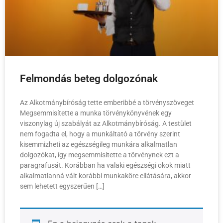
Felmondás beteg dolgozónak
Az Alkotmánybíróság tette emberibbé a törvényszöveget
Megsemmisítette a munka törvénykönyvének egy
viszonylag új szabályát az Alkotmánybíróság. A testület
nem fogadta el, hogy a munkáltató a törvény szerint
kisemmizheti az egészségileg munkára alkalmatlan
dolgozókat, így megsemmisítette a törvénynek ezt a
paragrafusát. Korábban ha valaki egészségi okok miatt
alkalmatlanná vált korábbi munkaköre ellátására, akkor
sem lehetett egyszerűen […]