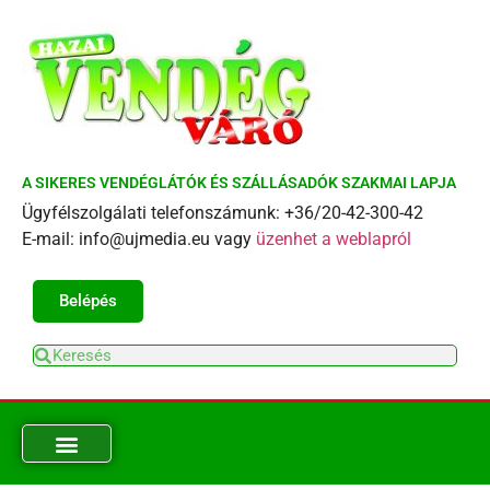
A SIKERES VENDÉGLÁTÓK ÉS SZÁLLÁSADÓK SZAKMAI LAPJA
Ügyfélszolgálati telefonszámunk: +36/20-42-300-42
E-mail: info@ujmedia.eu vagy
üzenhet a weblapról
Belépés