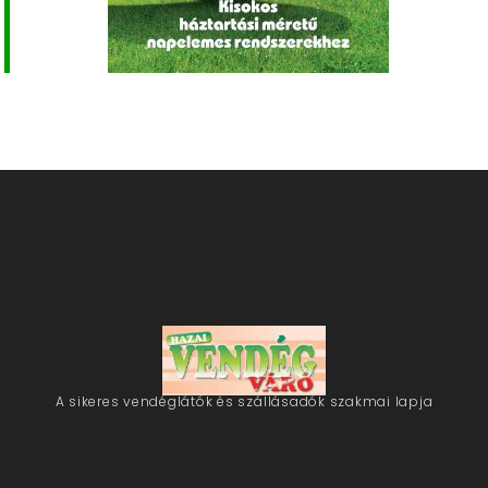
A sikeres vendéglátók és szállásadók szakmai lapja