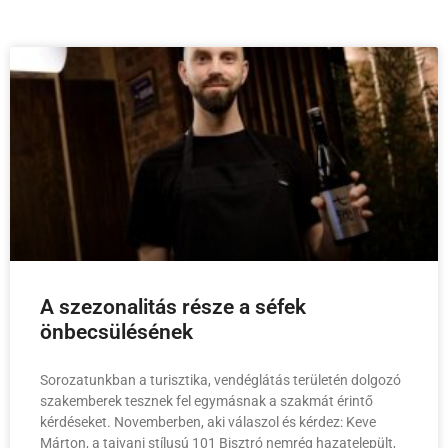
A szezonalitás része a séfek
önbecsülésének
Sorozatunkban a turisztika, vendéglátás területén dolgozó
szakemberek tesznek fel egymásnak a szakmát érintő
kérdéseket. Novemberben, aki válaszol és kérdez: Keve
Márton, a tajvani stílusú 101 Bisztró nemrég hazatelepült,