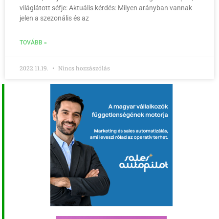
világlátott séfje: Aktuális kérdés: Milyen arányban vannak
jelen a szezonális és az
TOVÁBB »
2022.11.19.
Nincs hozzászólás