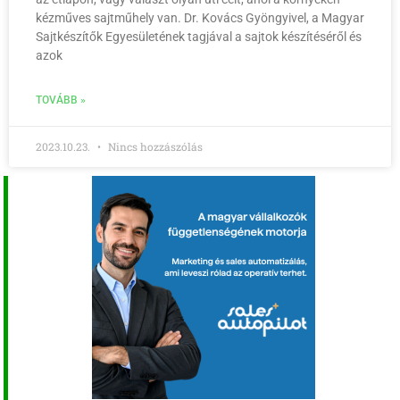
kézműves sajtműhely van. Dr. Kovács Gyöngyivel, a Magyar
Sajtkészítők Egyesületének tagjával a sajtok készítéséről és
azok
TOVÁBB »
2023.10.23.
Nincs hozzászólás