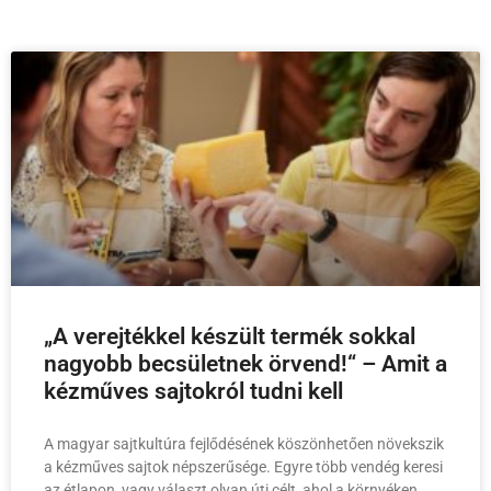
„A verejtékkel készült termék sokkal
nagyobb becsületnek örvend!“ – Amit a
kézműves sajtokról tudni kell
A magyar sajtkultúra fejlődésének köszönhetően növekszik
a kézműves sajtok népszerűsége. Egyre több vendég keresi
az étlapon, vagy választ olyan úti célt, ahol a környéken