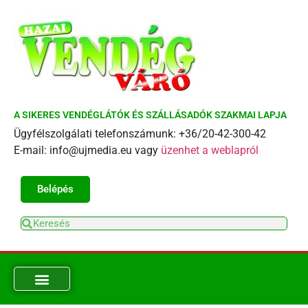
A SIKERES VENDÉGLÁTÓK ÉS SZÁLLÁSADÓK SZAKMAI LAPJA
Ügyfélszolgálati telefonszámunk: +36/20-42-300-42
E-mail: info@ujmedia.eu vagy
üzenhet a weblapról
Belépés