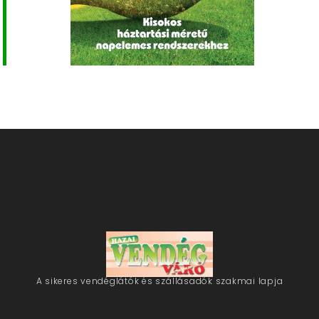
A sikeres vendéglátók és szállásadók szakmai lapja