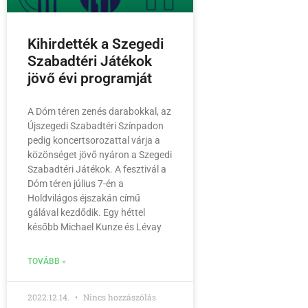
Kihirdették a Szegedi
Szabadtéri Játékok
jövő évi programját
A Dóm téren zenés darabokkal, az
Újszegedi Szabadtéri Színpadon
pedig koncertsorozattal várja a
közönséget jövő nyáron a Szegedi
Szabadtéri Játékok. A fesztivál a
Dóm téren július 7-én a
Holdvilágos éjszakán című
gálával kezdődik. Egy héttel
később Michael Kunze és Lévay
TOVÁBB »
2022.12.14.
Nincs hozzászólás