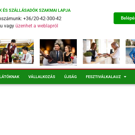
K ÉS SZÁLLÁSADÓK SZAKMAI LAPJA
Belépé
fonszámunk: +36/20-42-300-42
eu vagy
üzenhet a weblapról
LÁTÓKNAK
VÁLLALKOZÁS
ÚJSÁG
FESZTIVÁLKALAUZ