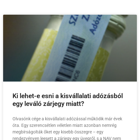
Ki lehet-e esni a kisvállalati adózásból
egy leváló zárjegy miatt?
Olvasónk cége a kisvállalati adózással működik már évek
óta. Egy szerencsétlen véletlen miatt azonban nemrég
megbírságolták őket egy kisebb összegre – egy
rendezvényen leesett a zárjegy egy üvegről, s a NAV nem