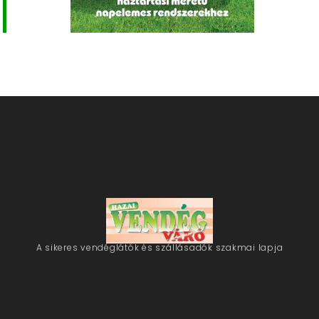
A sikeres vendéglátók és szállásadók szakmai lapja