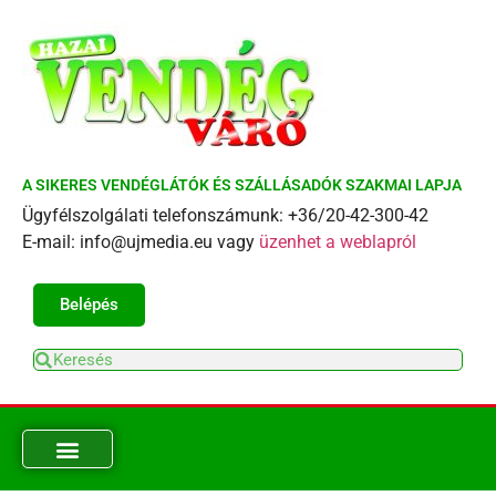
A SIKERES VENDÉGLÁTÓK ÉS SZÁLLÁSADÓK SZAKMAI LAPJA
Ügyfélszolgálati telefonszámunk: +36/20-42-300-42
E-mail: info@ujmedia.eu vagy
üzenhet a weblapról
Belépés