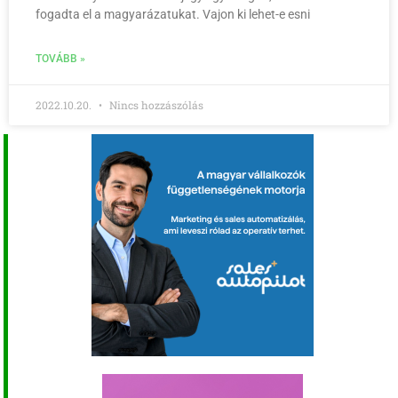
fogadta el a magyarázatukat. Vajon ki lehet-e esni
TOVÁBB »
2022.10.20.
Nincs hozzászólás