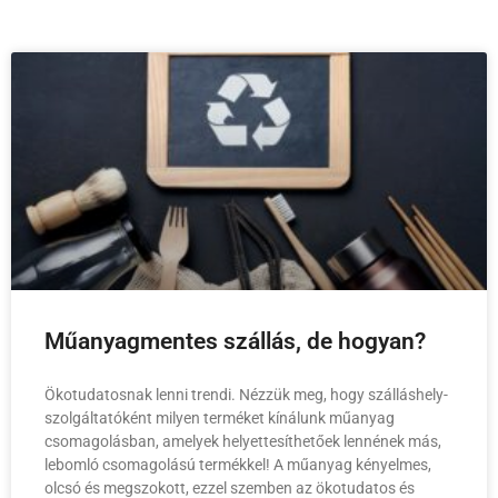
Műanyagmentes szállás, de hogyan?
Ökotudatosnak lenni trendi. Nézzük meg, hogy szálláshely-
szolgáltatóként milyen terméket kínálunk műanyag
csomagolásban, amelyek helyettesíthetőek lennének más,
lebomló csomagolású termékkel! A műanyag kényelmes,
olcsó és megszokott, ezzel szemben az ökotudatos és