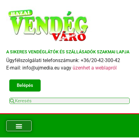
A SIKERES VENDÉGLÁTÓK ÉS SZÁLLÁSADÓK SZAKMAI LAPJA
Ügyfélszolgálati telefonszámunk: +36/20-42-300-42
E-mail: info@ujmedia.eu vagy
üzenhet a weblapról
Belépés