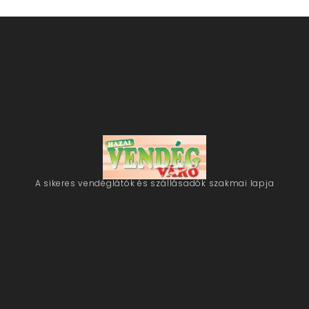
A sikeres vendéglátók és szállásadók szakmai lapja