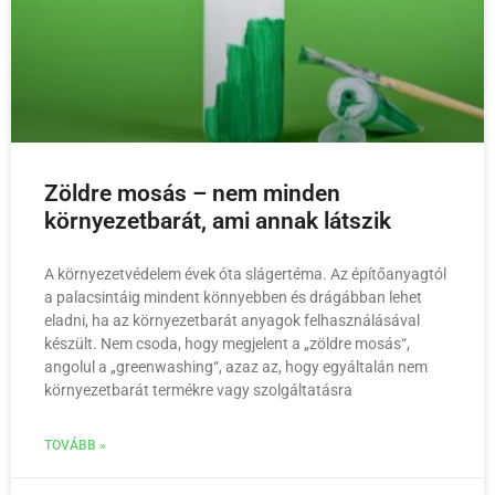
Zöldre mosás – nem minden
környezetbarát, ami annak látszik
A környezetvédelem évek óta slágertéma. Az építőanyagtól
a palacsintáig mindent könnyebben és drágábban lehet
eladni, ha az környezetbarát anyagok felhasználásával
készült. Nem csoda, hogy megjelent a „zöldre mosás“,
angolul a „greenwashing“, azaz az, hogy egyáltalán nem
környezetbarát termékre vagy szolgáltatásra
TOVÁBB »