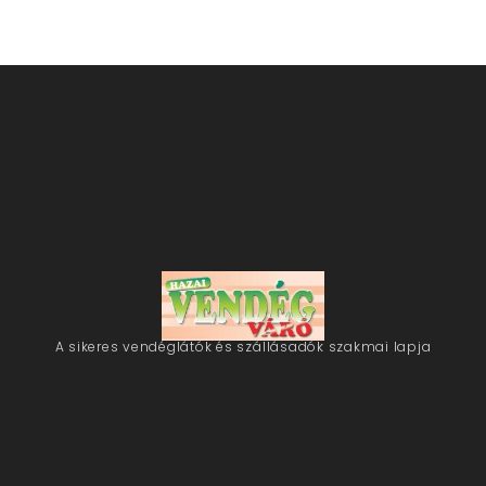
A sikeres vendéglátók és szállásadók szakmai lapja