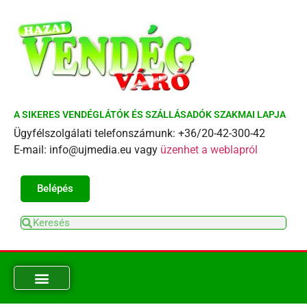
A SIKERES VENDÉGLÁTÓK ÉS SZÁLLÁSADÓK SZAKMAI LAPJA
Ügyfélszolgálati telefonszámunk: +36/20-42-300-42
E-mail: info@ujmedia.eu vagy
üzenhet a weblapról
Belépés