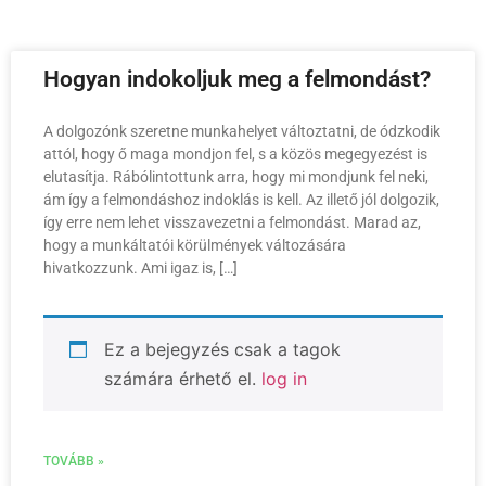
Hogyan indokoljuk meg a felmondást?
A dolgozónk szeretne munkahelyet változtatni, de ódzkodik
attól, hogy ő maga mondjon fel, s a közös megegyezést is
elutasítja. Rábólintottunk arra, hogy mi mondjunk fel neki,
ám így a felmondáshoz indoklás is kell. Az illető jól dolgozik,
így erre nem lehet visszavezetni a felmondást. Marad az,
hogy a munkáltatói körülmények változására
hivatkozzunk. Ami igaz is, […]
Ez a bejegyzés csak a tagok
számára érhető el.
log in
TOVÁBB »