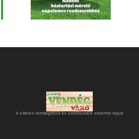
A sikeres vendéglátók és szállásadók szakmai lapja