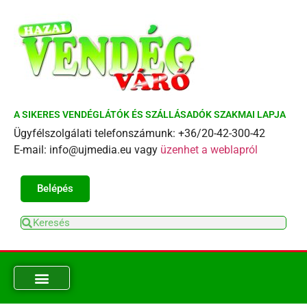
A SIKERES VENDÉGLÁTÓK ÉS SZÁLLÁSADÓK SZAKMAI LAPJA
Ügyfélszolgálati telefonszámunk: +36/20-42-300-42
E-mail: info@ujmedia.eu vagy
üzenhet a weblapról
Belépés