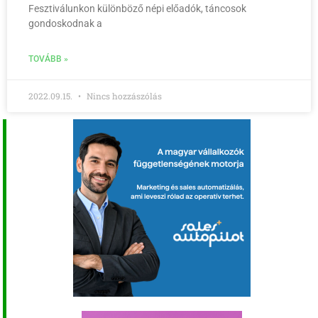
Fesztiválunkon különböző népi előadók, táncosok
gondoskodnak a
TOVÁBB »
2022.09.15.
Nincs hozzászólás