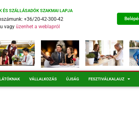
K ÉS SZÁLLÁSADÓK SZAKMAI LAPJA
Belépé
fonszámunk: +36/20-42-300-42
eu vagy
üzenhet a weblapról
LÁTÓKNAK
VÁLLALKOZÁS
ÚJSÁG
FESZTIVÁLKALAUZ