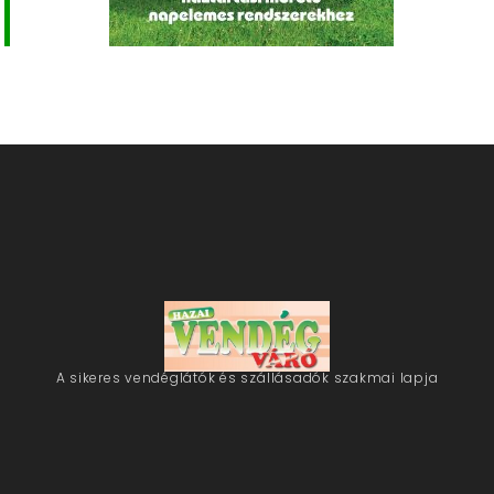
A sikeres vendéglátók és szállásadók szakmai lapja