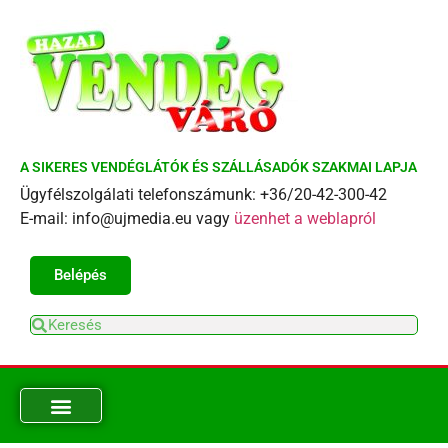
A SIKERES VENDÉGLÁTÓK ÉS SZÁLLÁSADÓK SZAKMAI LAPJA
Ügyfélszolgálati telefonszámunk: +36/20-42-300-42
E-mail: info@ujmedia.eu vagy
üzenhet a weblapról
Belépés