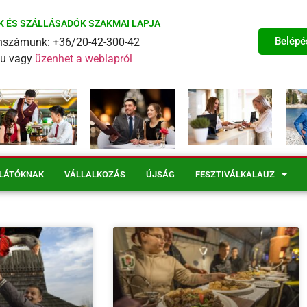
K ÉS SZÁLLÁSADÓK SZAKMAI LAPJA
Belépé
fonszámunk: +36/20-42-300-42
eu vagy
üzenhet a weblapról
LÁTÓKNAK
VÁLLALKOZÁS
ÚJSÁG
FESZTIVÁLKALAUZ