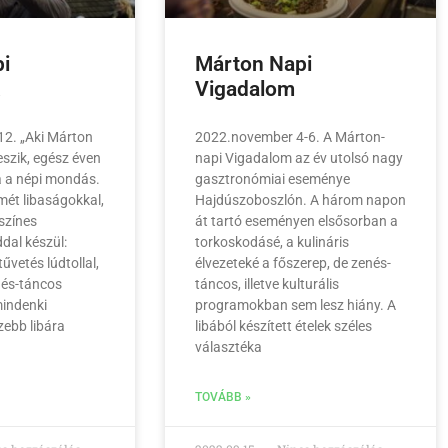
i
Márton Napi
k
Vigadalom
2. „Aki Márton
2022.november 4-6. A Márton-
eszik, egész éven
napi Vigadalom az év utolsó nagy
ja a népi mondás.
gasztronómiai eseménye
ét libaságokkal,
Hajdúszoboszlón. A három napon
 színes
át tartó eseményen elsősorban a
dal készül:
torkoskodásé, a kulináris
űvetés lúdtollal,
élvezeteké a főszerep, de zenés-
nés-táncos
táncos, illetve kulturális
mindenki
programokban sem lesz hiány. A
zebb libára
libából készített ételek széles
választéka
TOVÁBB »