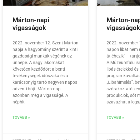
Márton-napi
Márton-nap
vigasságok
vigasságo
2022. november 12. Szent Márton
2022. november 1
napja a hagyomány szerint a kinti
napon libát nem 
gazdasági munkák végének az
át éhezik” – tart
ünnepe. A nagy lakomákat
A Múzeumfalu ism
követően kezdődött a benti
libás ételekkel és
tevékenységek időszaka és a
programkavalkád
karácsonyig tartó negyven napos
„Libahímelés”, bet
adventi böjt. Márton-nap
szórakoztató ze
azonban még a vigasságé. A
produkciók, sőt 
néphit
szavazhat a legs
TOVÁBB »
TOVÁBB »