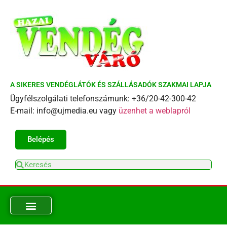
A SIKERES VENDÉGLÁTÓK ÉS SZÁLLÁSADÓK SZAKMAI LAPJA
Ügyfélszolgálati telefonszámunk: +36/20-42-300-42
E-mail: info@ujmedia.eu vagy
üzenhet a weblapról
Belépés