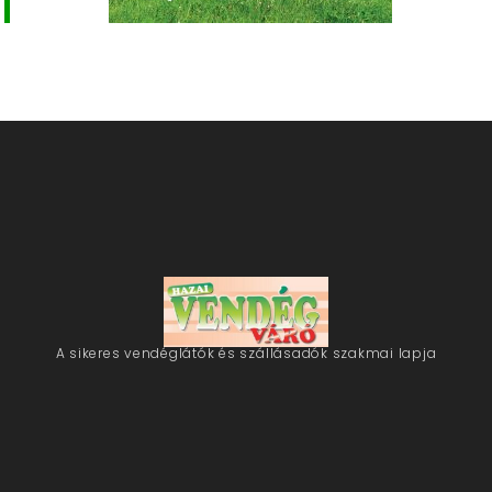
A sikeres vendéglátók és szállásadók szakmai lapja