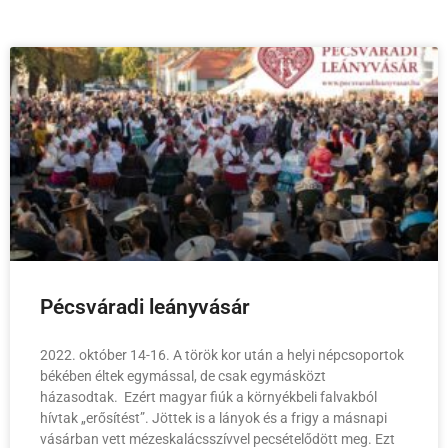
Pécsváradi leányvásár
2022. október 14-16. A török kor után a helyi népcsoportok
békében éltek egymással, de csak egymásközt
házasodtak. Ezért magyar fiúk a környékbeli falvakból
hívtak „erősítést”. Jöttek is a lányok és a frigy a másnapi
vásárban vett mézeskalácsszívvel pecsételődött meg. Ezt