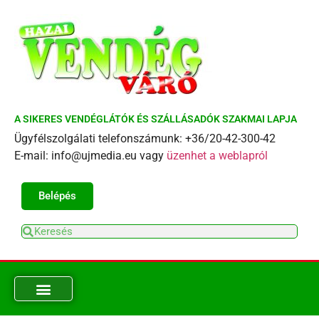
A SIKERES VENDÉGLÁTÓK ÉS SZÁLLÁSADÓK SZAKMAI LAPJA
Ügyfélszolgálati telefonszámunk: +36/20-42-300-42
E-mail: info@ujmedia.eu vagy
üzenhet a weblapról
Belépés