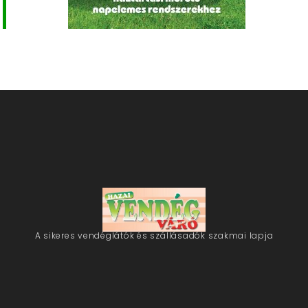
A sikeres vendéglátók és szállásadók szakmai lapja