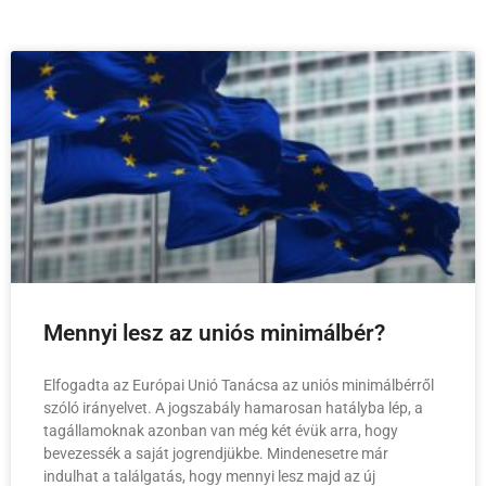
Mennyi lesz az uniós minimálbér?
Elfogadta az Európai Unió Tanácsa az uniós minimálbérről
szóló irányelvet. A jogszabály hamarosan hatályba lép, a
tagállamoknak azonban van még két évük arra, hogy
bevezessék a saját jogrendjükbe. Mindenesetre már
indulhat a találgatás, hogy mennyi lesz majd az új