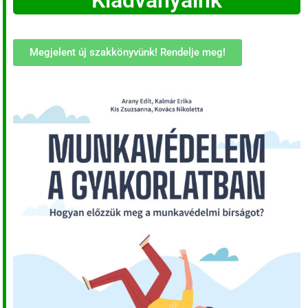
Kiadványaink
Megjelent új szakkönyvünk! Rendelje meg!