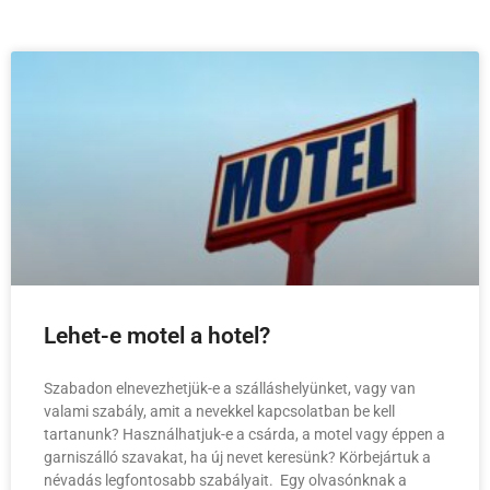
Lehet-e motel a hotel?
Szabadon elnevezhetjük-e a szálláshelyünket, vagy van
valami szabály, amit a nevekkel kapcsolatban be kell
tartanunk? Használhatjuk-e a csárda, a motel vagy éppen a
garniszálló szavakat, ha új nevet keresünk? Körbejártuk a
névadás legfontosabb szabályait. Egy olvasónknak a