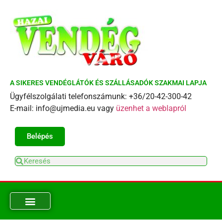
A SIKERES VENDÉGLÁTÓK ÉS SZÁLLÁSADÓK SZAKMAI LAPJA
Ügyfélszolgálati telefonszámunk: +36/20-42-300-42
E-mail: info@ujmedia.eu vagy
üzenhet a weblapról
Belépés