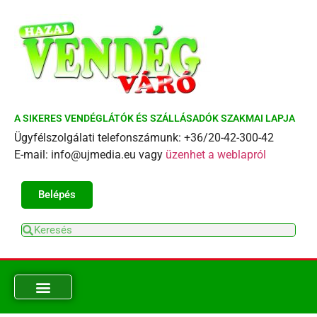
A SIKERES VENDÉGLÁTÓK ÉS SZÁLLÁSADÓK SZAKMAI LAPJA
Ügyfélszolgálati telefonszámunk: +36/20-42-300-42
E-mail: info@ujmedia.eu vagy
üzenhet a weblapról
Belépés