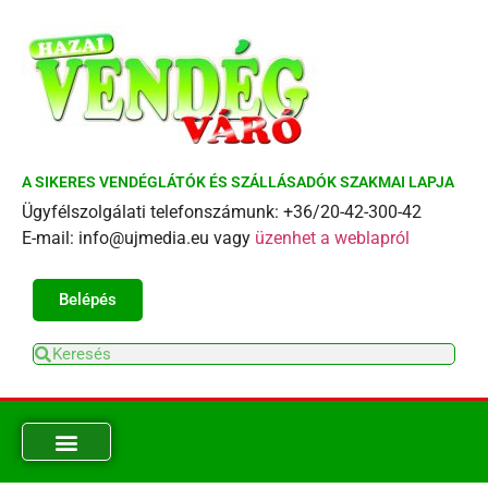
A SIKERES VENDÉGLÁTÓK ÉS SZÁLLÁSADÓK SZAKMAI LAPJA
Ügyfélszolgálati telefonszámunk: +36/20-42-300-42
E-mail: info@ujmedia.eu vagy
üzenhet a weblapról
Belépés