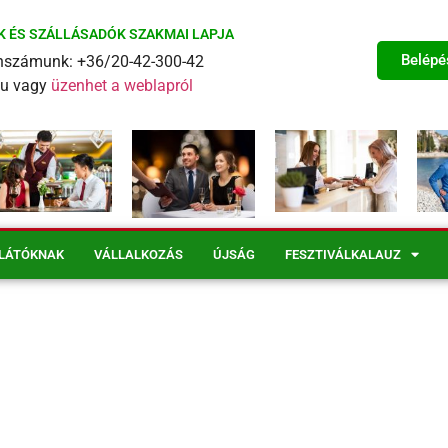
K ÉS SZÁLLÁSADÓK SZAKMAI LAPJA
Belépé
fonszámunk: +36/20-42-300-42
eu vagy
üzenhet a weblapról
LÁTÓKNAK
VÁLLALKOZÁS
ÚJSÁG
FESZTIVÁLKALAUZ