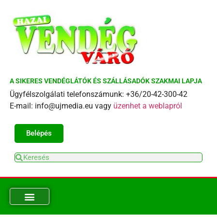
A SIKERES VENDÉGLÁTÓK ÉS SZÁLLÁSADÓK SZAKMAI LAPJA
Ügyfélszolgálati telefonszámunk: +36/20-42-300-42
E-mail: info@ujmedia.eu vagy
üzenhet a weblapról
Belépés