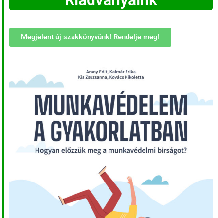
Kiadványaink
Megjelent új szakkönyvünk! Rendelje meg!