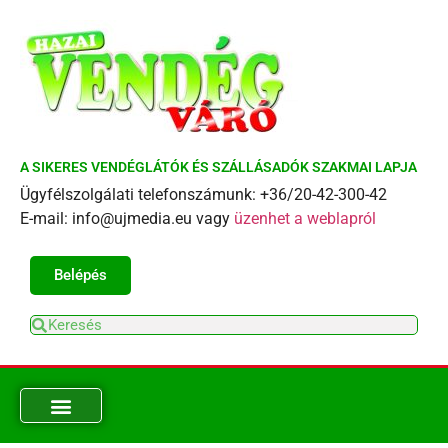
A SIKERES VENDÉGLÁTÓK ÉS SZÁLLÁSADÓK SZAKMAI LAPJA
Ügyfélszolgálati telefonszámunk: +36/20-42-300-42
E-mail: info@ujmedia.eu vagy
üzenhet a weblapról
Belépés